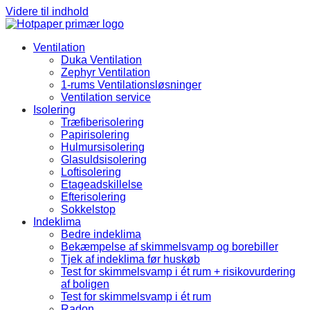
Videre til indhold
Ventilation
Duka Ventilation
Zephyr Ventilation
1-rums Ventilationsløsninger
Ventilation service
Isolering
Træfiberisolering
Papirisolering
Hulmursisolering
Glasuldsisolering
Loftisolering
Etageadskillelse
Efterisolering
Sokkelstop
Indeklima
Bedre indeklima
Bekæmpelse af skimmelsvamp og borebiller
Tjek af indeklima før huskøb
Test for skimmelsvamp i ét rum + risikovurdering
af boligen
Test for skimmelsvamp i ét rum
Radon