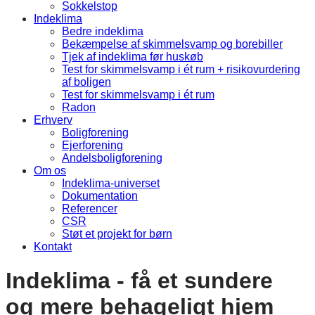
Sokkelstop
Indeklima
Bedre indeklima
Bekæmpelse af skimmelsvamp og borebiller
Tjek af indeklima før huskøb
Test for skimmelsvamp i ét rum + risikovurdering
af boligen
Test for skimmelsvamp i ét rum
Radon
Erhverv
Boligforening
Ejerforening
Andelsboligforening
Om os
Indeklima-universet
Dokumentation
Referencer
CSR
Støt et projekt for børn
Kontakt
Indeklima - få et sundere
og mere behageligt hjem