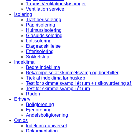
1-rums Ventilationsløsninger
Ventilation service
Isolering
Træfiberisolering
Papirisolering
Hulmursisolering
Glasuldsisolering
Loftisolering
Etageadskillelse
Efterisolering
Sokkelstop
Indeklima
Bedre indeklima
Bekæmpelse af skimmelsvamp og borebiller
Tjek af indeklima før huskøb
Test for skimmelsvamp i ét rum + risikovurdering af
Test for skimmelsvamp i ét rum
Radon
Erhverv
Boligforening
Ejerforening
Andelsboligforening
Om os
Indeklima-universet
Dokumentation