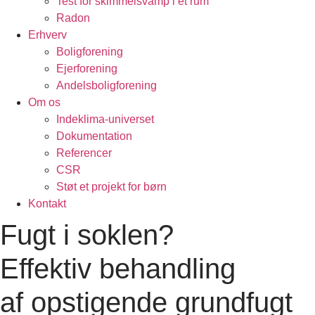
Test for skimmelsvamp i ét rum
Radon
Erhverv
Boligforening
Ejerforening
Andelsboligforening
Om os
Indeklima-universet
Dokumentation
Referencer
CSR
Støt et projekt for børn
Kontakt
Fugt i soklen?
Effektiv behandling
af opstigende grundfugt