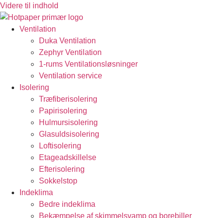
Videre til indhold
Ventilation
Duka Ventilation
Zephyr Ventilation
1-rums Ventilationsløsninger
Ventilation service
Isolering
Træfiberisolering
Papirisolering
Hulmursisolering
Glasuldsisolering
Loftisolering
Etageadskillelse
Efterisolering
Sokkelstop
Indeklima
Bedre indeklima
Bekæmpelse af skimmelsvamp og borebiller