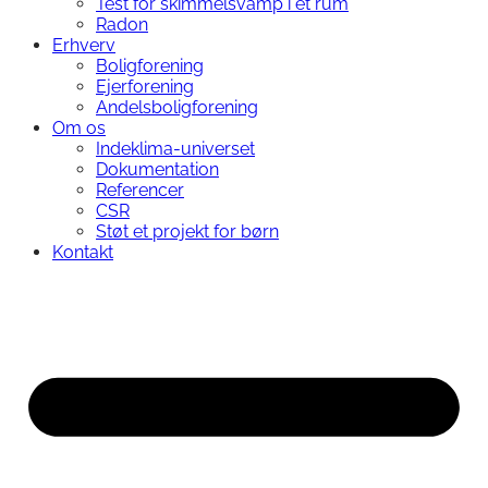
Test for skimmelsvamp i ét rum
Radon
Erhverv
Boligforening
Ejerforening
Andelsboligforening
Om os
Indeklima-universet
Dokumentation
Referencer
CSR
Støt et projekt for børn
Kontakt