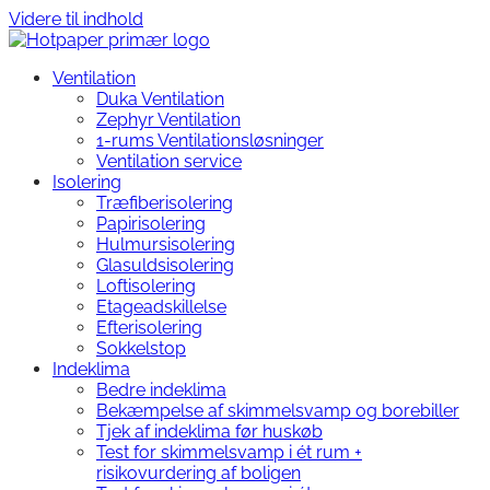
Videre til indhold
Ventilation
Duka Ventilation
Zephyr Ventilation
1-rums Ventilationsløsninger
Ventilation service
Isolering
Træfiberisolering
Papirisolering
Hulmursisolering
Glasuldsisolering
Loftisolering
Etageadskillelse
Efterisolering
Sokkelstop
Indeklima
Bedre indeklima
Bekæmpelse af skimmelsvamp og borebiller
Tjek af indeklima før huskøb
Test for skimmelsvamp i ét rum +
risikovurdering af boligen