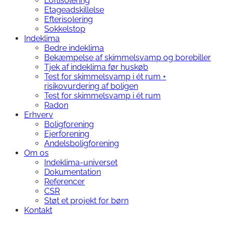
Loftisolering
Etageadskillelse
Efterisolering
Sokkelstop
Indeklima
Bedre indeklima
Bekæmpelse af skimmelsvamp og borebiller
Tjek af indeklima før huskøb
Test for skimmelsvamp i ét rum +
risikovurdering af boligen
Test for skimmelsvamp i ét rum
Radon
Erhverv
Boligforening
Ejerforening
Andelsboligforening
Om os
Indeklima-universet
Dokumentation
Referencer
CSR
Støt et projekt for børn
Kontakt