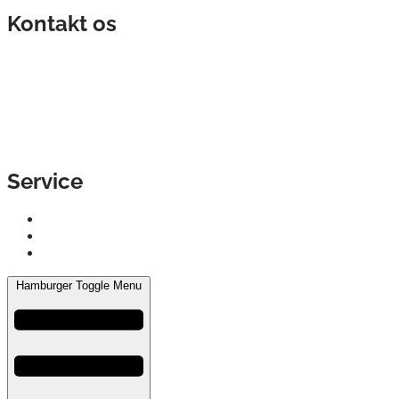
Kontakt os
info@hotpaper.dk
+45 70 27 76 99
Agerhatten 9,
5220 Odense SØ
Service
Ventilation
Isolering
Erhverv
Hamburger Toggle Menu