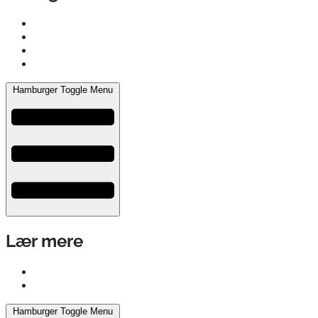
Salgs- og leveringsbetingelser
Privatlivspolitik
Reklamation
Dokumentation
Hamburger Toggle Menu
Lær mere
Gode råd
Energimærkeløft
Hamburger Toggle Menu